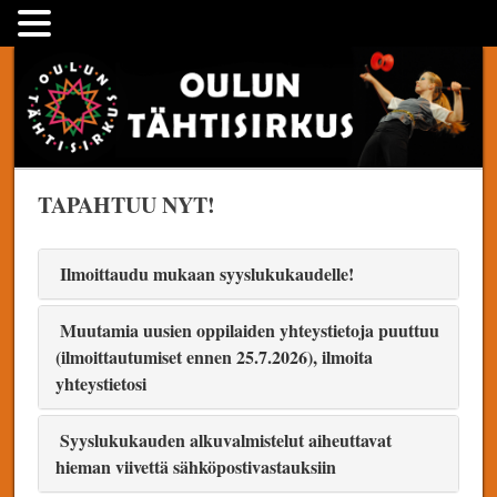
Skip
Oulun Tähtisirkus
to
content
TAPAHTUU NYT!
Ilmoittaudu mukaan syyslukukaudelle!
Muutamia uusien oppilaiden yhteystietoja puuttuu
(ilmoittautumiset ennen 25.7.2026), ilmoita
yhteystietosi
Syyslukukauden alkuvalmistelut aiheuttavat
hieman viivettä sähköpostivastauksiin