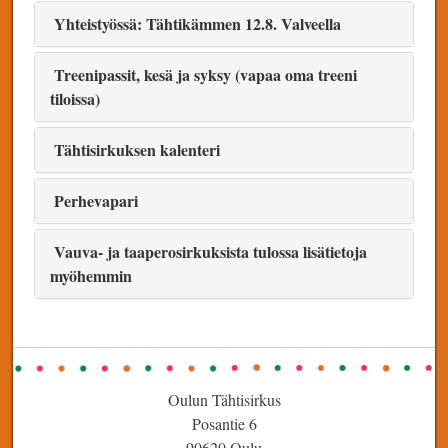
Yhteistyössä: Tähtikämmen 12.8. Valveella
Treenipassit, kesä ja syksy (vapaa oma treeni
tiloissa)
Tähtisirkuksen kalenteri
Perhevapari
Vauva- ja taaperosirkuksista tulossa lisätietoja
myöhemmin
Oulun Tähtisirkus
Posantie 6
90620 Oulu