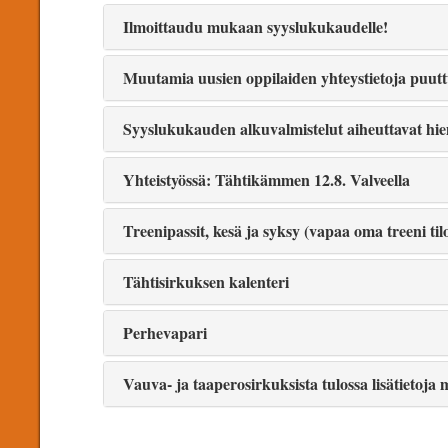
Ilmoittaudu mukaan syyslukukaudelle!
Muutamia uusien oppilaiden yhteystietoja puuttuu
Syyslukukauden alkuvalmistelut aiheuttavat hie
Yhteistyössä: Tähtikämmen 12.8. Valveella
Treenipassit, kesä ja syksy (vapaa oma treeni tilo
Tähtisirkuksen kalenteri
Perhevapari
Vauva- ja taaperosirkuksista tulossa lisätietoj