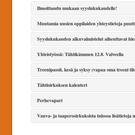
Ilmoittaudu mukaan syyslukukaudelle!
Muutamia uusien oppilaiden yhteystietoja puuttuu
Syyslukukauden alkuvalmistelut aiheuttavat hie
Yhteistyössä: Tähtikämmen 12.8. Valveella
Treenipassit, kesä ja syksy (vapaa oma treeni tilo
Tähtisirkuksen kalenteri
Perhevapari
Vauva- ja taaperosirkuksista tulossa lisätietoj