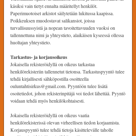
käsiksi vain tietyt ennalta määritellyt henkilöt.
Paperimuotoiset arkistot säilytetään lukitussa kaapissa.
Poikkeuksen muodostavat salikansiot, joissa
turvallisuussyistä ja nopean tavoitettavuuden vuoksi on
tallennettuna nimi ja yhteystieto, alaikäisen kyseessä ollessa
huoltajan yhteystieto.
Tarkastus- ja korjausoikeus
Jokaisella rekisteröidyllä on oikeus tarkastaa
henkilörekisteriin tallennetut tietonsa. Tarkastuspyyntö tulee
tehdä kirjallisesti sähköpostilla osoitteella
ouluntahtisirkus@gmail.com. Pyyntöön tulee lisätä
osoitetiedot, johon rekisterinpitäjä voi tiedot lähettää. Pyyntö
voidaan tehdä myös henkilökohtaisesti.
Jokaisella rekisteröidyllä on oikeus vaatia
henkilörekisterissä olevan virheellisen tiedon korjaamista.
Korjauspyyntö tulee tehdä tietoja käsittelevälle taholle