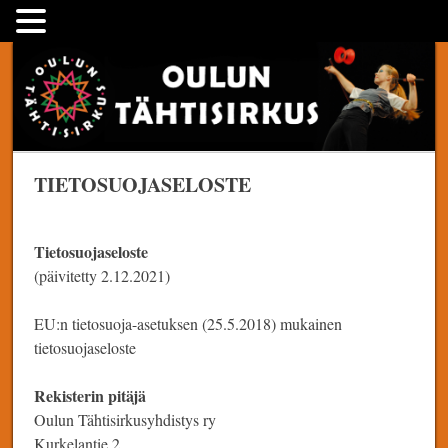
Skip
Oulun Tähtisirkus
to
content
TIETOSUOJASELOSTE
Tietosuojaseloste
(päivitetty 2.12.2021)
EU:n tietosuoja-asetuksen (25.5.2018) mukainen
tietosuojaseloste
Rekisterin pitäjä
Oulun Tähtisirkusyhdistys ry
Kurkelantie 2