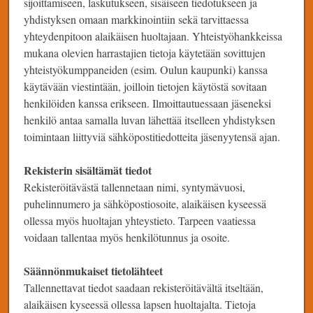
sijoittamiseen, laskutukseen, sisäiseen tiedotukseen ja
yhdistyksen omaan markkinointiin sekä tarvittaessa
yhteydenpitoon alaikäisen huoltajaan. Yhteistyöhankkeissa
mukana olevien harrastajien tietoja käytetään sovittujen
yhteistyökumppaneiden (esim. Oulun kaupunki) kanssa
käytävään viestintään, joilloin tietojen käytöstä sovitaan
henkilöiden kanssa erikseen. Ilmoittautuessaan jäseneksi
henkilö antaa samalla luvan lähettää itselleen yhdistyksen
toimintaan liittyviä sähköpostitiedotteita jäsenyytensä ajan.
Rekisterin sisältämät tiedot
Rekisteröitävästä tallennetaan nimi, syntymävuosi,
puhelinnumero ja sähköpostiosoite, alaikäisen kyseessä
ollessa myös huoltajan yhteystieto. Tarpeen vaatiessa
voidaan tallentaa myös henkilötunnus ja osoite.
Säännönmukaiset tietolähteet
Tallennettavat tiedot saadaan rekisteröitävältä itseltään,
alaikäisen kyseessä ollessa lapsen huoltajalta. Tietoja