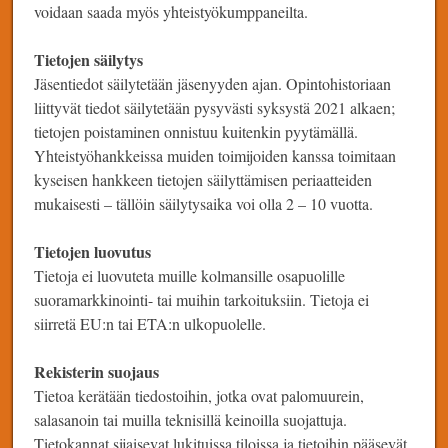
voidaan saada myös yhteistyökumppaneilta.
Tietojen säilytys
Jäsentiedot säilytetään jäsenyyden ajan. Opintohistoriaan
liittyvät tiedot säilytetään pysyvästi syksystä 2021 alkaen;
tietojen poistaminen onnistuu kuitenkin pyytämällä.
Yhteistyöhankkeissa muiden toimijoiden kanssa toimitaan
kyseisen hankkeen tietojen säilyttämisen periaatteiden
mukaisesti – tällöin säilytysaika voi olla 2 – 10 vuotta.
Tietojen luovutus
Tietoja ei luovuteta muille kolmansille osapuolille
suoramarkkinointi- tai muihin tarkoituksiin. Tietoja ei
siirretä EU:n tai ETA:n ulkopuolelle.
Rekisterin suojaus
Tietoa kerätään tiedostoihin, jotka ovat palomuurein,
salasanoin tai muilla teknisillä keinoilla suojattuja.
Tietokannat sijaisevat lukituissa tiloissa ja tietoihin pääsevät