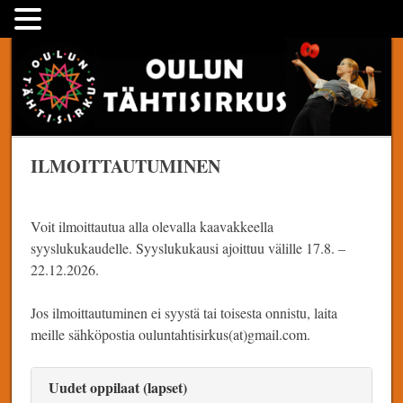
Skip
Oulun Tähtisirkus
to
content
ILMOITTAUTUMINEN
Voit ilmoittautua alla olevalla kaavakkeella
syyslukukaudelle. Syyslukukausi ajoittuu välille 17.8. –
22.12.2026.
Jos ilmoittautuminen ei syystä tai toisesta onnistu, laita
meille sähköpostia ouluntahtisirkus(at)gmail.com.
Uudet oppilaat (lapset)