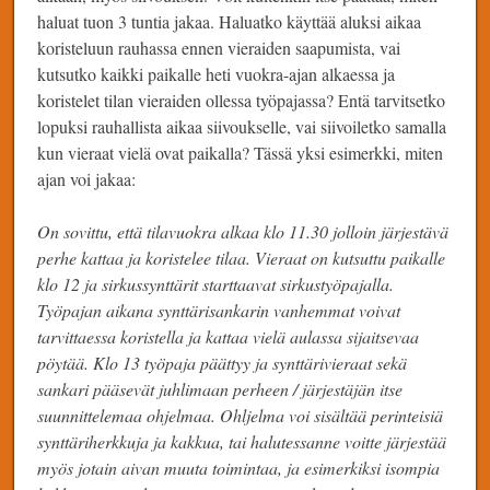
haluat tuon 3 tuntia jakaa. Haluatko käyttää aluksi aikaa
koristeluun rauhassa ennen vieraiden saapumista, vai
kutsutko kaikki paikalle heti vuokra-ajan alkaessa ja
koristelet tilan vieraiden ollessa työpajassa? Entä tarvitsetko
lopuksi rauhallista aikaa siivoukselle, vai siivoiletko samalla
kun vieraat vielä ovat paikalla? Tässä yksi esimerkki, miten
ajan voi jakaa:
On sovittu, että tilavuokra alkaa klo 11.30 jolloin järjestävä
perhe kattaa ja koristelee tilaa. Vieraat on kutsuttu paikalle
klo 12 ja sirkussynttärit starttaavat sirkustyöpajalla.
Työpajan aikana synttärisankarin vanhemmat voivat
tarvittaessa koristella ja kattaa vielä aulassa sijaitsevaa
pöytää. Klo 13 työpaja päättyy ja synttärivieraat sekä
sankari pääsevät juhlimaan perheen / järjestäjän itse
suunnittelemaa ohjelmaa. Ohljelma voi sisältää perinteisiä
synttäriherkkuja ja kakkua, tai halutessanne voitte järjestää
myös jotain aivan muuta toimintaa, ja esimerkiksi isompia