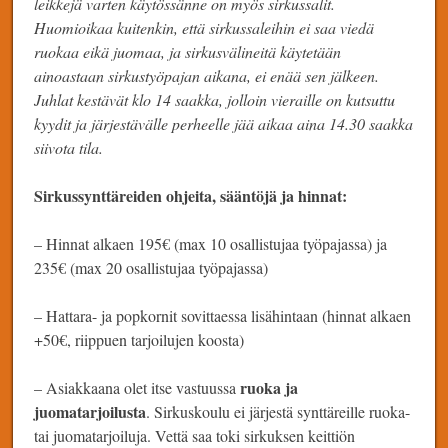
leikkejä varten käytössänne on myös sirkussalit.
Huomioikaa kuitenkin, että sirkussaleihin ei saa viedä
ruokaa eikä juomaa, ja sirkusvälineitä käytetään
ainoastaan sirkustyöpajan aikana, ei enää sen jälkeen.
Juhlat kestävät klo 14 saakka, jolloin vieraille on kutsuttu
kyydit ja järjestävälle perheelle jää aikaa aina 14.30 saakka
siivota tila.
Sirkussynttäreiden ohjeita, sääntöjä ja hinnat:
– Hinnat alkaen 195€ (max 10 osallistujaa työpajassa) ja
235€ (max 20 osallistujaa työpajassa)
– Hattara- ja popkornit sovittaessa lisähintaan (hinnat alkaen
+50€, riippuen tarjoilujen koosta)
ruoka ja
– Asiakkaana olet itse vastuussa
juomatarjoilusta
. Sirkuskoulu ei järjestä synttäreille ruoka-
tai juomatarjoiluja. Vettä saa toki sirkuksen keittiön