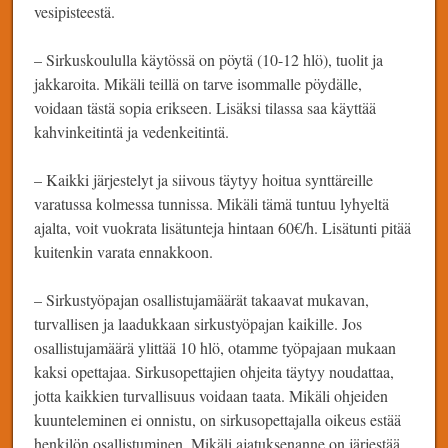
vesipisteestä.
– Sirkuskoululla käytössä on pöytä (10-12 hlö), tuolit ja
jakkaroita. Mikäli teillä on tarve isommalle pöydälle,
voidaan tästä sopia erikseen. Lisäksi tilassa saa käyttää
kahvinkeitintä ja vedenkeitintä.
– Kaikki järjestelyt ja siivous täytyy hoitua synttäreille
varatussa kolmessa tunnissa. Mikäli tämä tuntuu lyhyeltä
ajalta, voit vuokrata lisätunteja hintaan 60€/h. Lisätunti pitää
kuitenkin varata ennakkoon.
– Sirkustyöpajan osallistujamäärät takaavat mukavan,
turvallisen ja laadukkaan sirkustyöpajan kaikille. Jos
osallistujamäärä ylittää 10 hlö, otamme työpajaan mukaan
kaksi opettajaa. Sirkusopettajien ohjeita täytyy noudattaa,
jotta kaikkien turvallisuus voidaan taata. Mikäli ohjeiden
kuunteleminen ei onnistu, on sirkusopettajalla oikeus estää
henkilön osallistuminen. Mikäli ajatuksenanne on järjestää