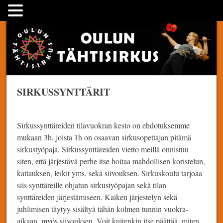
Skip
Oulun Tähtisirkus
to
content
SIRKUSSYNTTÄRIT
Sirkussynttäreiden tilavuokran kesto on ehdotuksemme
mukaan 3h, joista 1h on osaavan sirkusopettajan pitämä
sirkustyöpaja. Sirkussynttäreiden vietto meillä onnistuu
siten, että järjestävä perhe itse hoitaa mahdollisen koristelun,
kattauksen, leikit yms, sekä siivouksen. Sirkuskoulu tarjoaa
siis synttäreille ohjatun sirkustyöpajan sekä tilan
synttäreiden järjestämiseen. Kaiken järjestelyn sekä
juhlimisen täytyy sisältyä tähän kolmen tunnin vuokra-
aikaan, myös siivouksen. Voit kuitenkin itse päättää, miten