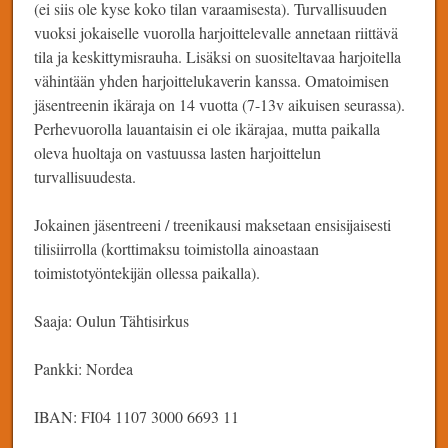
(ei siis ole kyse koko tilan varaamisesta). Turvallisuuden
vuoksi jokaiselle vuorolla harjoittelevalle annetaan riittävä
tila ja keskittymisrauha. Lisäksi on suositeltavaa harjoitella
vähintään yhden harjoittelukaverin kanssa. Omatoimisen
jäsentreenin ikäraja on 14 vuotta (7-13v aikuisen seurassa).
Perhevuorolla lauantaisin ei ole ikärajaa, mutta paikalla
oleva huoltaja on vastuussa lasten harjoittelun
turvallisuudesta.
Jokainen jäsentreeni / treenikausi maksetaan ensisijaisesti
tilisiirrolla (korttimaksu toimistolla ainoastaan
toimistotyöntekijän ollessa paikalla).
Saaja: Oulun Tähtisirkus
Pankki: Nordea
IBAN: FI04 1107 3000 6693 11