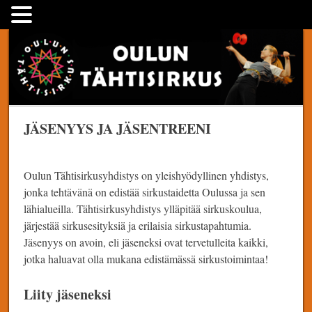
Skip
Oulun Tähtisirkus
to
content
JÄSENYYS JA JÄSENTREENI
Oulun Tähtisirkusyhdistys on yleishyödyllinen yhdistys,
jonka tehtävänä on edistää sirkustaidetta Oulussa ja sen
lähialueilla. Tähtisirkusyhdistys ylläpitää sirkuskoulua,
järjestää sirkusesityksiä ja erilaisia sirkustapahtumia.
Jäsenyys on avoin, eli jäseneksi ovat tervetulleita kaikki,
jotka haluavat olla mukana edistämässä sirkustoimintaa!
Liity jäseneksi